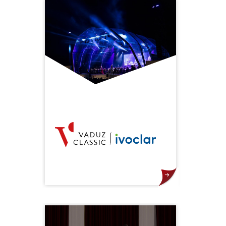
Förderung und Vermittlung von
Kunst und Kultur im Bereich der
Kammermusik und der
sinfonischen Musik zum Ziel
gesetzt. Darüber hinaus versteht
sich das Orchester als Akteur der
Musikvermittlung. „Miteinander
musizieren, heisst voneinander
lernen“ – das ist der SOL
Leitgedanke.
Top-Stars, renommierte Orchester
und international bekannte
Künstler - auch aus der Region - auf
der grossen Open-Air- und
weiteren Konzertbühnen in Vaduz