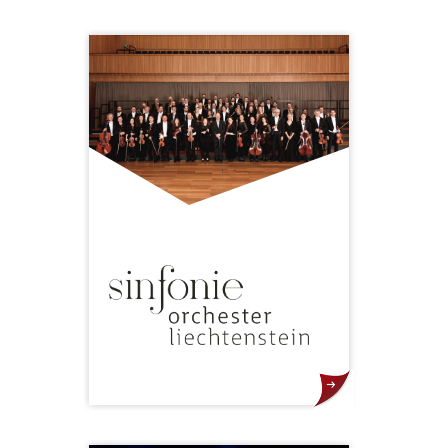
Die Musik­akademie in
Liechtenstein hat sich in den
vergangenen Jahren einen Namen
als Talenteschmiede für den
musikalischen Spitzennachwuchs
gemacht. Ihre Stipendiaten
erhalten regelmässig Preise und
Auszeichnungen renommierter
internationaler Musik­wettbewerbe
und werden von den
renommiertesten Bühnen und
Orchestern eingeladen.
Das Sinfonieorchester
Liechtenstein hat sich die