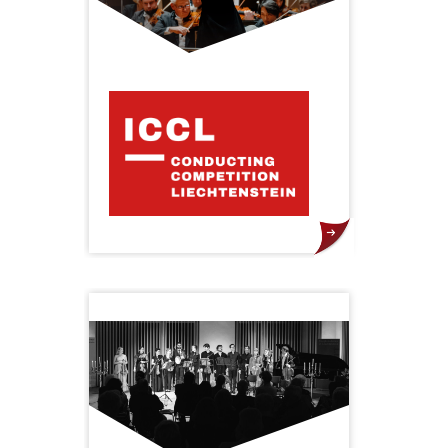
und unvergessliche Momente.
Der Erste Internationale
Dirigentenwettbewerb
Liechtenstein bietet talentierten
und aufstrebenden Dirigenten aus
aller Welt eine einzigartige
Gelegenheit, ihre künstlerischen
Fähigkeiten weiterzuentwickeln
und ihre Karriere auf
internationaler Ebene zu starten.