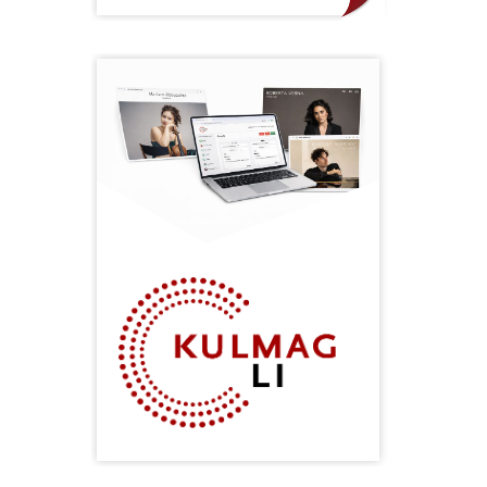
Ticketing.li ist Ihr Tor zu
unvergesslichen Kulturerlebnissen
in Liechtenstein.
Als Produkt der
KULMAG Kulturmanagement AG
bietet die Plattform eine intuitive
und benutzerfreundliche
Möglichkeit, Tickets für vielfältige
Kulturveranstaltungen zu
erwerben.
Unser Ziel ist es, das
reichhaltige Kulturangebot
Liechtensteins für Sie zugänglich zu
machen und Ihnen den Weg zu
inspirierenden Erlebnissen zu
ebnen.
kulmag.li bietet ein speziell für