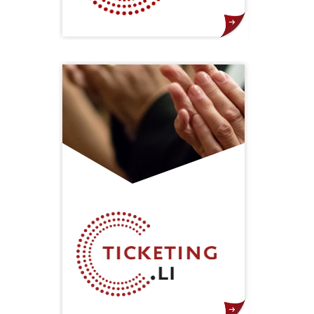
KULMAG.LIVE ist ein Produkt der
KULMAG Kulturmanagement AG.
Die intuitive und
benutzerfreundliche Plattform
wartet mit Livestreaming-
Angeboten, einer Video-on-
Demand Mediathek sowie weiteren
vielversprechenden Features auf.
Ziel des Portals ist es, u. a. das
liechtensteinische Kulturangebot –
insbesondere Musik – über die
Grenzen hinweg verfügbar zu
machen.