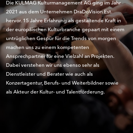
Die KULMAG Kulturmanagement AG ging im Jahr
2021 aus dem Unternehmen DraDoVision Est.
hervor. 15 Jahre Erfahrung als gestaltende Kraft in
der europäischen Kulturbranche gepaart mit einem
untrüglichen Gespür für die Trends von morgen
machen uns zu einem kompetenten
Ansprechpartner für eine Vielzahl an Projekten.
Dabei verstehen wir uns ebenso sehr als
Dienstleister und Berater wie auch als
Konzertagentur, Berufs- und Weiterbildner sowie
als Akteur der Kultur- und Talentförderung.