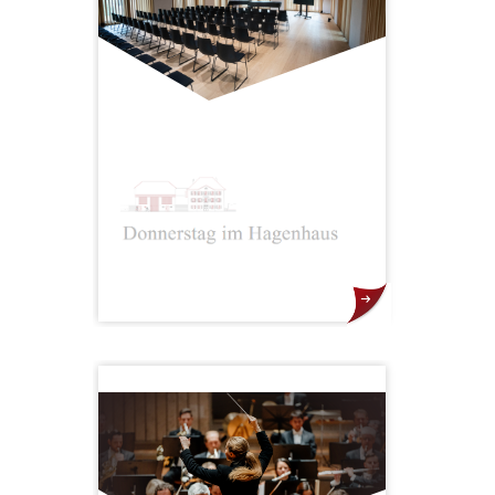
und ICMA „Special Achievement
Award“). Mit dem 1. Januar 2022
wird das Ensemble zu einem
eigenständigen Unternehmen.
Die Konzertreihe „Donnerstag im
Hagenhaus“ in Nendeln bietet ein
einzigartiges Musikerlebnis mit
erstklassigen Künstlern der
klassischen Musikszene. In der
intimen Atmosphäre des
exklusiven Hagenhauses und mit
einer begrenzten Besucherzahl
entstehen intensive Emotionen