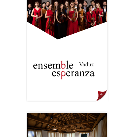
erleben. Mit dem Festival VADUZ
CLASSIC, einem Fixpunkt im
liechtensteinischen Kulturkalender,
wird das Publikum auf eine
Erlebnisreise durch die Welt der
Musik entführt.
Gegründet im Jahr 2015 durch die
Internationale Musik­akademie in
Liechtenstein. Innerhalb weniger
Jahre mit zwei der begehrtesten
Preise der Musik­welt ausgezeichnet
(OPUS KLASSIK „Preis für
Nachwuchsförderung des Jahres“