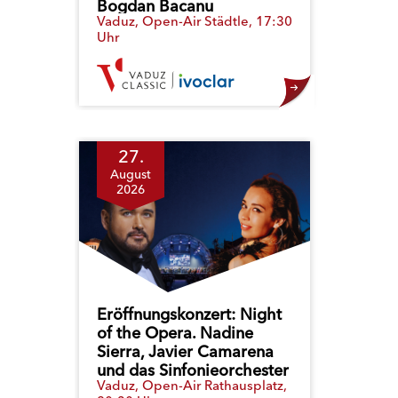
Bogdan Bacanu
Vaduz, Open-Air Städtle, 17:30
Uhr
27.
August
2026
Eröffnungskonzert: Night
of the Opera. Nadine
Sierra, Javier Camarena
und das Sinfonieorchester
Vaduz, Open-Air Rathausplatz,
Liechtenstein