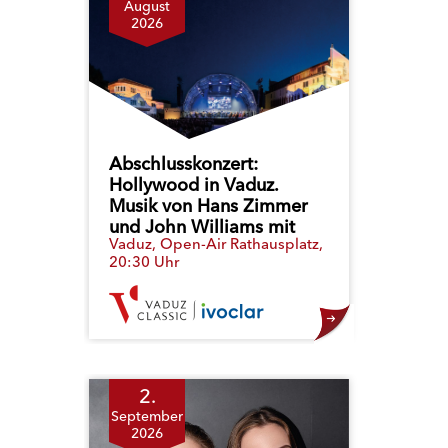
August
2026
Abschlusskonzert:
Hollywood in Vaduz.
Musik von Hans Zimmer
und John Williams mit
Vaduz, Open-Air Rathausplatz,
dem Sinfonieorchester
20:30 Uhr
Liechtenstein
2.
September
2026