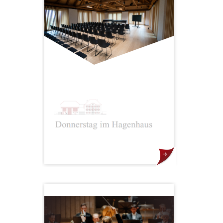
Preise der Musik­welt ausgezeichnet
(OPUS KLASSIK „Preis für
Nachwuchsförderung des Jahres“
und ICMA „Special Achievement
Award“). Mit dem 1. Januar 2022
wird das Ensemble zu einem
eigenständigen Unternehmen.
Die Konzertreihe „Donnerstag im
Hagenhaus“ in Nendeln bietet ein
einzigartiges Musikerlebnis mit
erstklassigen Künstlern der
klassischen Musikszene. In der
intimen Atmosphäre des
exklusiven Hagenhauses und mit