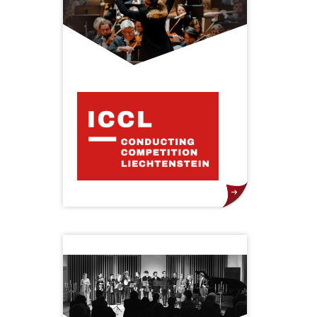
einer begrenzten Besucherzahl
entstehen intensive Emotionen
und unvergessliche Momente.
Der Erste Internationale
Dirigentenwettbewerb
Liechtenstein bietet talentierten
und aufstrebenden Dirigenten aus
aller Welt eine einzigartige
Gelegenheit, ihre künstlerischen
Fähigkeiten weiterzuentwickeln
und ihre Karriere auf
internationaler Ebene zu starten.