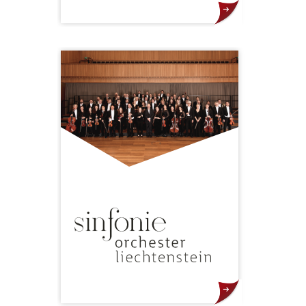
Die Musik­akademie in
Liechtenstein hat sich in den
vergangenen Jahren einen Namen
als Talenteschmiede für den
musikalischen Spitzennachwuchs
gemacht. Ihre Stipendiaten
erhalten regelmässig Preise und
Auszeichnungen renommierter
internationaler Musik­wettbewerbe
und werden von den
renommiertesten Bühnen und
Orchestern eingeladen.