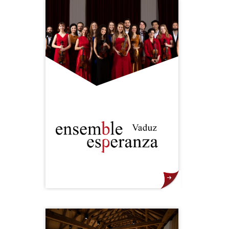
Künstler - auch aus der Region - auf
der grossen Open-Air- und
weiteren Konzertbühnen in Vaduz
erleben. Mit dem Festival VADUZ
CLASSIC, einem Fixpunkt im
liechtensteinischen Kulturkalender,
wird das Publikum auf eine
Erlebnisreise durch die Welt der
Musik entführt.
Gegründet im Jahr 2015 durch die
Internationale Musik­akademie in
Liechtenstein. Innerhalb weniger
Jahre mit zwei der begehrtesten