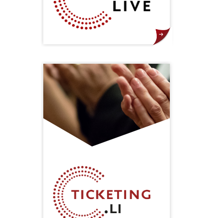
KULMAG.LIVE ist ein Produkt der
KULMAG Kulturmanagement AG.
Die intuitive und
benutzerfreundliche Plattform
wartet mit Livestreaming-
Angeboten, einer Video-on-
Demand Mediathek sowie weiteren
vielversprechenden Features auf.
Ziel des Portals ist es, u. a. das
liechtensteinische Kulturangebot –
insbesondere Musik – über die
Grenzen hinweg verfügbar zu
machen.