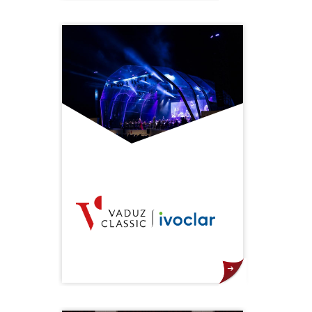
Das Sinfonieorchester
Liechtenstein hat sich die
Förderung und Vermittlung von
Kunst und Kultur im Bereich der
Kammermusik und der
sinfonischen Musik zum Ziel
gesetzt. Darüber hinaus versteht
sich das Orchester als Akteur der
Musikvermittlung. „Miteinander
musizieren, heisst voneinander
lernen“ – das ist der SOL
Leitgedanke.
Top-Stars, renommierte Orchester
und international bekannte