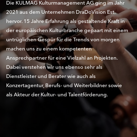
Die KULMAG Kulturmanagement AG ging im Jahr
2021 aus dem Unternehmen DraDoVision Est.
hervor. 15 Jahre Erfahrung als gestaltende Kraft in
der europäischen Kulturbranche gepaart mit einem
untrüglichen Gespür für die Trends von morgen
machen uns zu einem kompetenten
Ansprechpartner für eine Vielzahl an Projekten.
Dabei verstehen wir uns ebenso sehr als
Dienstleister und Berater wie auch als
Konzertagentur, Berufs- und Weiterbildner sowie
als Akteur der Kultur- und Talentförderung.