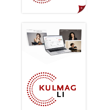
Ticketing.li ist Ihr Tor zu
unvergesslichen Kulturerlebnissen
in Liechtenstein.
Als Produkt der
KULMAG Kulturmanagement AG
bietet die Plattform eine intuitive
und benutzerfreundliche
Möglichkeit, Tickets für vielfältige
Kulturveranstaltungen zu
erwerben.
Unser Ziel ist es, das
reichhaltige Kulturangebot
Liechtensteins für Sie zugänglich zu
machen und Ihnen den Weg zu
inspirierenden Erlebnissen zu
ebnen.