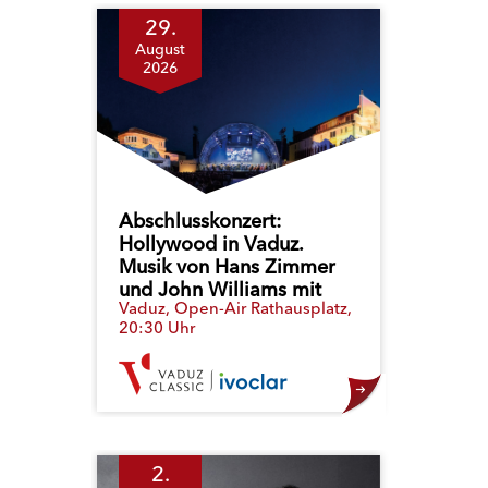
29.
August
2026
Abschlusskonzert:
Hollywood in Vaduz.
Musik von Hans Zimmer
und John Williams mit
Vaduz, Open-Air Rathausplatz,
dem Sinfonieorchester
20:30 Uhr
Liechtenstein
2.